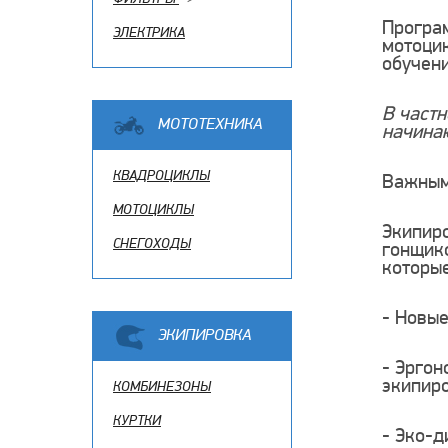
Програ
ЭЛЕКТРИКА
мотоцик
обучен
В частн
МОТОТЕХНИКА
начина
КВАДРОЦИКЛЫ
Важным
МОТОЦИКЛЫ
Экипиро
СНЕГОХОДЫ
гонщико
которые
- Новые
ЭКИПИРОВКА
- Эргон
экипиро
КОМБИНЕЗОНЫ
КУРТКИ
- Эко-д