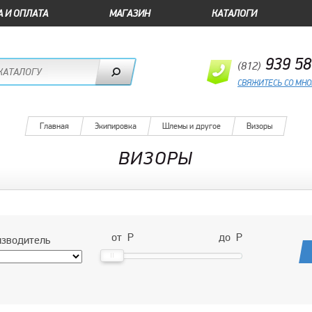
А И ОПЛАТА
МАГАЗИН
КАТАЛОГИ
939 58
(812)
СВЯЖИТЕСЬ СО МН
Главная
Экипировка
Шлемы и другое
Визоры
ВИЗОРЫ
от
Р
до
Р
зводитель