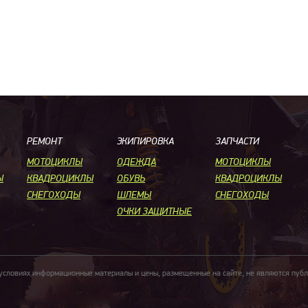
РЕМОНТ
ЭКИПИРОВКА
ЗАПЧАСТИ
МОТОЦИКЛЫ
ОДЕЖДА
МОТОЦИКЛЫ
Ы
КВАДРОЦИКЛЫ
ОБУВЬ
КВАДРОЦИКЛЫ
СНЕГОХОДЫ
ШЛЕМЫ
СНЕГОХОДЫ
ОЧКИ ЗАЩИТНЫЕ
 условиях информационные материалы и цены, размещенные на сайте, не являются пуб