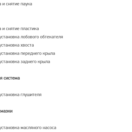
 и снятие паука
 и снятие пластика
 установка лобового обтекателя
установка хвоста
 установка переднего крыла
 установка заднего крыла
я система
 установка глушителя
смазки
 установка масляного насоса