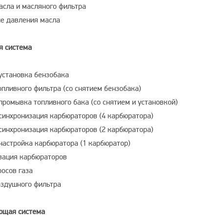
асла и масляного фильтра
е давления масла
я система
 установка бензобака
опливного фильтра (со снятием бензобака)
промывка топливного бака (со снятием и установкой)
 синхронизация карбюраторов (4 карбюратора)
 синхронизация карбюраторов (2 карбюратора)
 настройка карбюратора (1 карбюратор)
зация карбюраторов
росов газа
оздушного фильтра
ющая система