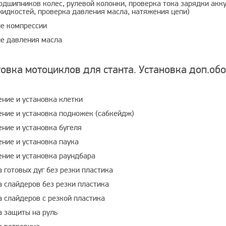
одшипников колес, рулевой колонки, проверка тока зарядки акк
жидкостей, проверка давления масла, натяжения цепи)
е компрессии
е давления масла
овка мотоциклов для станта. Установка доп.об
ение и установка клетки
ение и установка подножек (сабкейдж)
ение и установка бугеля
ение и установка паука
ение и установка раундбара
 готовых дуг без резки пластика
а слайдеров без резки пластика
а слайдеров с резкой пластика
а защиты на руль