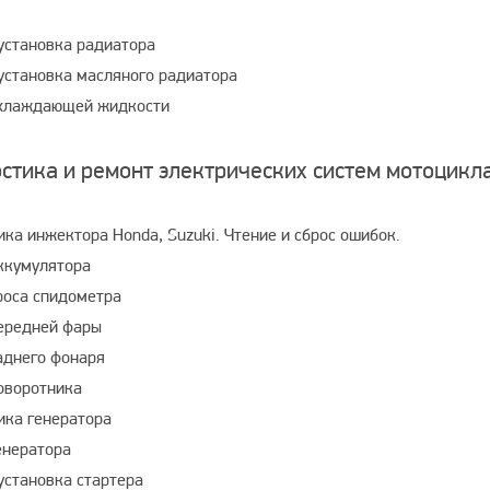
 установка радиатора
 установка масляного радиатора
хлаждающей жидкости
стика и ремонт электрических систем мотоцикла
ка инжектора Honda, Suzuki. Чтение и сброс ошибок.
ккумулятора
роса спидометра
ередней фары
аднего фонаря
оворотника
ика генератора
енератора
установка стартера