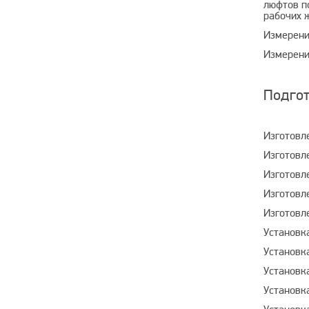
люфтов п
рабочих 
Измерени
Измерени
Подгот
Изготовл
Изготовл
Изготовл
Изготовл
Изготовл
Установка
Установк
Установк
Установк