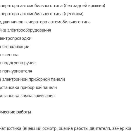
енератора автомобильного типа (без задней крышки)
енератора автомобильного типа (целиком)
одшипников генератора автомобильного типа
ика электрооборудования
лектропроводки
а сигнализации
а ксенона
а подогрева ручек
а прикуривателя
а электронной приборной панели
 установка приборной панели
 установка замка зажигания
ические работы
иагностика (внешний осмотр, оценка работы двигателя, замер ко