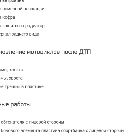
а ветровика
а номерной площадки
а кофра
а защиты на радиатор
еркал заднего вида
новление мотоциклов после ДТП
амы, хвоста
амы, хвоста
ие трещин в пластике
ные работы
 обтекателя с лицевой стороны
 бокового элемента пластика спортбайка с лицевой стороны