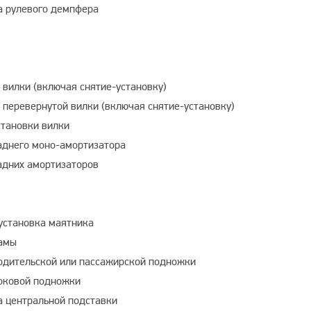
а рулевого демпфера
 вилки (включая снятие-установку)
 перевернутой вилки (включая снятие-установку)
становки вилки
аднего моно-амортизатора
адних амортизаторов
 установка маятника
амы
одительской или пассажирской подножки
оковой подножки
а центральной подставки