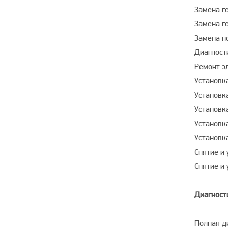
Замена г
Замена г
Замена п
Диагност
Ремонт э
Установк
Установк
Установк
Установк
Установк
Снятие и
Снятие и
Диагност
Полная д