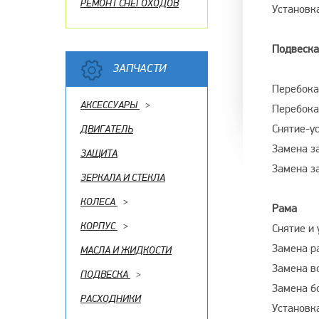
РЕМОНТ СНЕГОХОДОВ
Установк
Подвеска
ЗАПЧАСТИ
Перебока
АКСЕССУАРЫ
>
Перебока
Снятие-у
ДВИГАТЕЛЬ
Замена з
ЗАЩИТА
Замена з
ЗЕРКАЛА И СТЕКЛА
КОЛЕСА
>
Рама
КОРПУС
>
Снятие и
Замена р
МАСЛА И ЖИДКОСТИ
Замена в
ПОДВЕСКА
>
Замена б
РАСХОДНИКИ
Установк