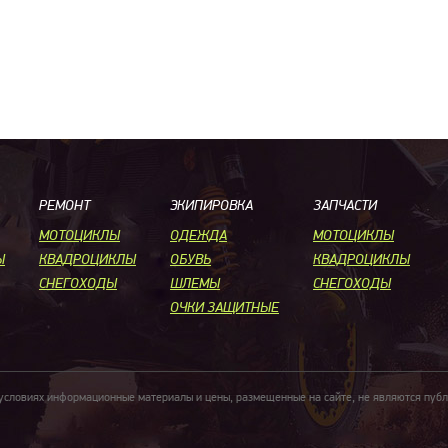
РЕМОНТ
ЭКИПИРОВКА
ЗАПЧАСТИ
МОТОЦИКЛЫ
ОДЕЖДА
МОТОЦИКЛЫ
Ы
КВАДРОЦИКЛЫ
ОБУВЬ
КВАДРОЦИКЛЫ
СНЕГОХОДЫ
ШЛЕМЫ
СНЕГОХОДЫ
ОЧКИ ЗАЩИТНЫЕ
 условиях информационные материалы и цены, размещенные на сайте, не являются пуб