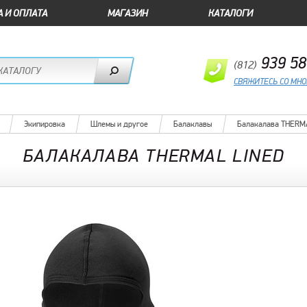
А И ОПЛАТА
МАГАЗИН
КАТАЛОГИ
939 58
(812)
СВЯЖИТЕСЬ СО МН
Экипировка
Шлемы и другое
Балаклавы
Балакалава THERM
БАЛАКАЛАВА THERMAL LINED